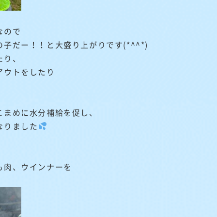
なので
子だー！！と大盛り上がりです(*^^*)
たり、
アウトをしたり
こまめに水分補給を促し、
なりました
も肉、ウインナーを