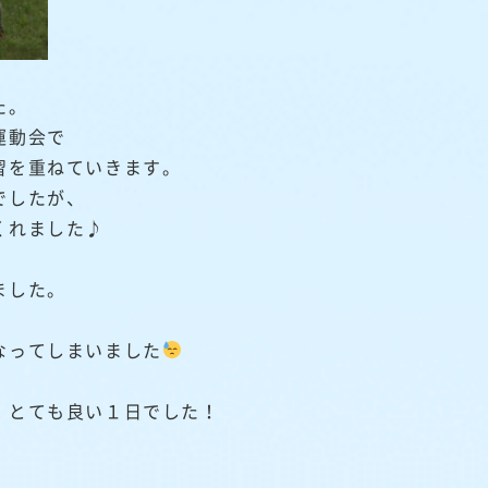
た。
運動会で
習を重ねていきます。
でしたが、
くれました♪
ました。
、
なってしまいました
、とても良い１日でした！