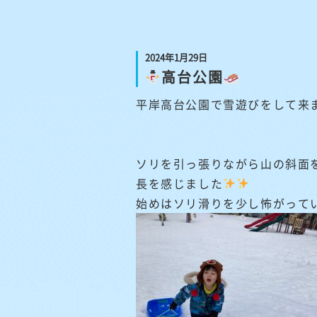
2024年1月29日
高台公園
平岸高台公園で雪遊びをして来
ソリを引っ張りながら山の斜面
長を感じました
始めはソリ滑りを少し怖がって